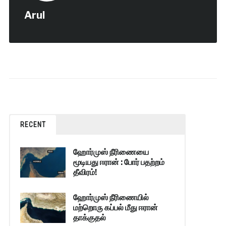
Arul
RECENT
ஹோர்முஸ் நீரிணையை
மூடியது ஈரான் : போர் பதற்றம்
தீவிரம்!
ஹோர்முஸ் நீரிணையில்
மற்றொரு கப்பல் மீது ஈரான்
தாக்குதல்