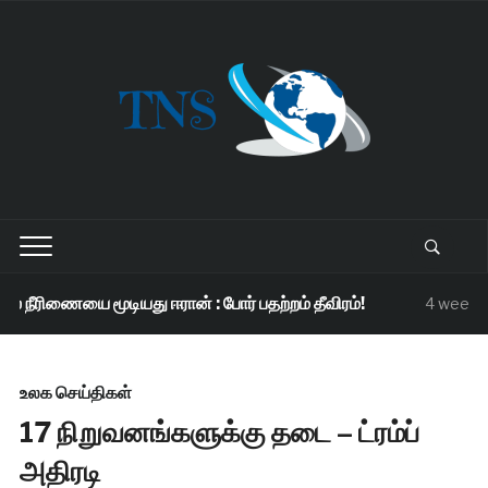
 நீரிணையை மூடியது ஈரான் : போர் பதற்றம் தீவிரம்!
4 weeks 
உலக செய்திகள்
17 நிறுவனங்களுக்கு தடை – ட்ரம்ப்
அதிரடி