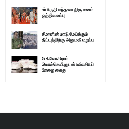
ஸ்மிருதி மந்தனா திருமணம்
ஒத்திவைப்பு
சீமானின் மாடு மேய்க்கும்
திட்டத்திற்கு அனுமதி மறுப்பு
5 கிலோகிராம்
கொக்கெயினுடன் மலேசியப்
பிரஜை கைது