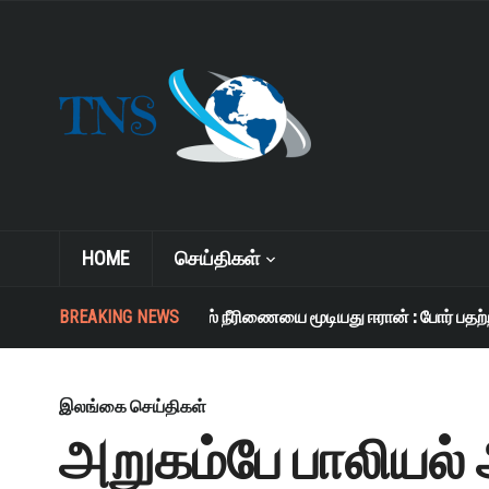
HOME
செய்திகள்
BREAKING NEWS
ஹோர்முஸ் நீரிணையை மூடியது ஈரான் : போர் பதற்றம் த
இலங்கை செய்திகள்
அறுகம்பே பாலியல் அ