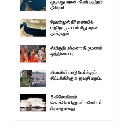
மூடியது ஈரான் : போர் பதற்றம்
தீவிரம்!
ஹோர்முஸ் நீரிணையில்
மற்றொரு கப்பல் மீது ஈரான்
தாக்குதல்
ஸ்மிருதி மந்தனா திருமணம்
ஒத்திவைப்பு
்
சீமானின் மாடு மேய்க்கும்
்
திட்டத்திற்கு அனுமதி மறுப்பு
5 கிலோகிராம்
கொக்கெயினுடன் மலேசியப்
பிரஜை கைது