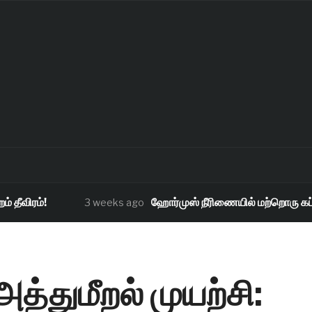
ீவிரம்!
ஹோர்முஸ் நீரிணையில் மற்றொரு கப்பல் 
3 weeks ago
த்துமீறல் முயற்சி: