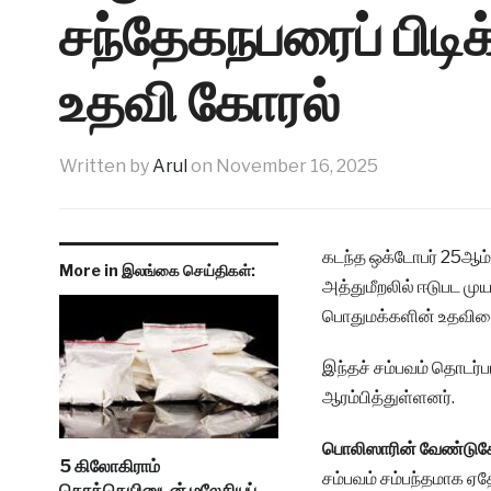
சந்தேகநபரைப் பிடி
உதவி கோரல்
Written by
Arul
on
November 16, 2025
கடந்த ஒக்டோபர் 25ஆம் 
More in இலங்கை செய்திகள்:
அத்துமீறலில் ஈடுபட மு
பொதுமக்களின் உதவியை
இந்தச் சம்பவம் தொடர
ஆரம்பித்துள்ளனர்.
பொலிஸாரின் வேண்டு
5 கிலோகிராம்
சம்பவம் சம்பந்தமாக ஏத
கொக்கெயினுடன் மலேசியப்