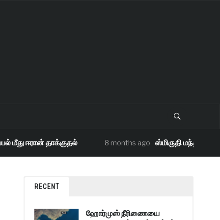
மீது ஈரான் தாக்குதல்
ஸ்மிருதி மந்தனா திரு
8 months ago
RECENT
ஹோர்முஸ் நீரிணையை