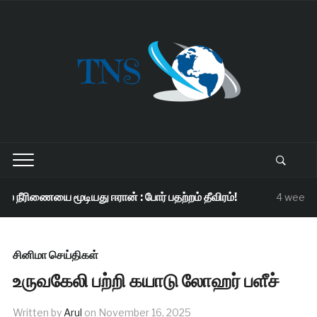
 நீரிணையை மூடியது ஈரான் : போர் பதற்றம் தீவிரம்!
4 weeks 
சினிமா செய்திகள்
உருவகேலி பற்றி கயாடு லோஹர் பளீச்
Written by
Arul
on
November 16, 2025