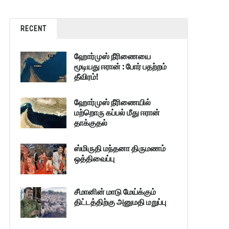
RECENT
ஹோர்முஸ் நீரிணையை
மூடியது ஈரான் : போர் பதற்றம்
தீவிரம்!
ஹோர்முஸ் நீரிணையில்
மற்றொரு கப்பல் மீது ஈரான்
தாக்குதல்
ஸ்மிருதி மந்தனா திருமணம்
ஒத்திவைப்பு
சீமானின் மாடு மேய்க்கும்
திட்டத்திற்கு அனுமதி மறுப்பு