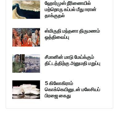
ஹோர்முஸ் நீரிணையில்
மற்றொரு கப்பல் மீது ஈரான்
தாக்குதல்
ஸ்மிருதி மந்தனா திருமணம்
ஒத்திவைப்பு
சீமானின் மாடு மேய்க்கும்
திட்டத்திற்கு அனுமதி மறுப்பு
5 கிலோகிராம்
கொக்கெயினுடன் மலேசியப்
பிரஜை கைது