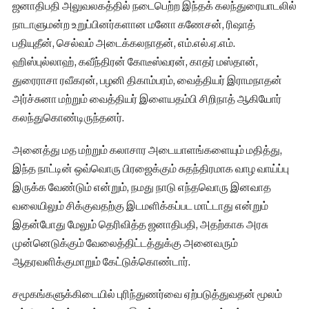
ஜனாதிபதி அலுவலகத்தில் நடைபெற்ற இந்தக் கலந்துரையாடலில்
நாடாளுமன்ற உறுப்பினர்களான மனோ கணேசன், ரிஷாத்
பதியுதீன், செல்வம் அடைக்கலநாதன், எம்.எல்.ஏ.எம்.
ஹிஸ்புல்லாஹ், கவீந்திரன் கோடீஸ்வரன், காதர் மஸ்தான்,
துரைராசா ரவீகரன், பழனி திகாம்பரம், வைத்தியர் இராமநாதன்
அர்ச்சுனா மற்றும் வைத்தியர் இளையதம்பி சிறிநாத் ஆகியோர்
கலந்துகொண்டிருந்தனர்.
அனைத்து மத மற்றும் கலாசார அடையாளங்களையும் மதித்து,
இந்த நாட்டின் ஒவ்வொரு பிரஜைக்கும் சுதந்திரமாக வாழ வாய்ப்பு
இருக்க வேண்டும் என்றும், நமது நாடு எந்தவொரு இனவாத
வலையிலும் சிக்குவதற்கு இடமளிக்கப்பட மாட்டாது என்றும்
இதன்போது மேலும் தெரிவித்த ஜனாதிபதி, அதற்காக அரசு
முன்னெடுக்கும் வேலைத்திட்டத்துக்கு அனைவரும்
ஆதரவளிக்குமாறும் கேட்டுக்கொண்டார்.
சமூகங்களுக்கிடையில் புரிந்துணர்வை ஏற்படுத்துவதன் மூலம்