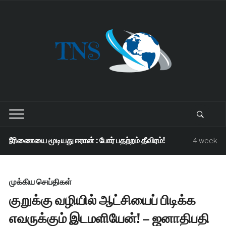
நீரிணையை மூடியது ஈரான் : போர் பதற்றம் தீவிரம்!
4 weeks a
முக்கிய செய்திகள்
குறுக்கு வழியில் ஆட்சியைப் பிடிக்க
எவருக்கும் இடமளியேன்! – ஜனாதிபதி